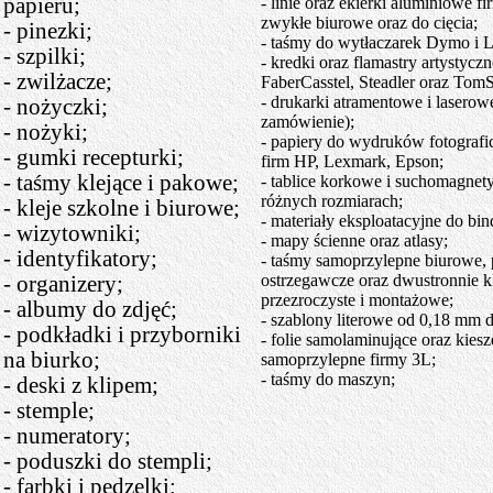
papieru;
- linie oraz ekierki aluminiowe fi
zwykłe biurowe oraz do cięcia;
- pinezki;
- taśmy do wytłaczarek Dymo i 
- szpilki;
- kredki oraz flamastry artystyczn
- zwilżacze;
FaberCasstel, Steadler oraz Tom
- drukarki atramentowe i laserow
- nożyczki;
zamówienie);
- nożyki;
- papiery do wydruków fotograf
- gumki recepturki;
firm HP, Lexmark, Epson;
- taśmy klejące i pakowe;
- tablice korkowe i suchomagnet
różnych rozmiarach;
- kleje szkolne i biurowe;
- materiały eksploatacyjne do bi
- wizytowniki;
- mapy ścienne oraz atlasy;
- identyfikatory;
- taśmy samoprzylepne biurowe,
ostrzegawcze oraz dwustronnie k
- organizery;
przezroczyste i montażowe;
- albumy do zdjęć;
- szablony literowe od 0,18 mm 
- podkładki i przyborniki
- folie samolaminujące oraz kiesz
na biurko;
samoprzylepne firmy 3L;
- taśmy do maszyn;
- deski z klipem;
- stemple;
- numeratory;
- poduszki do stempli;
- farbki i pędzelki;