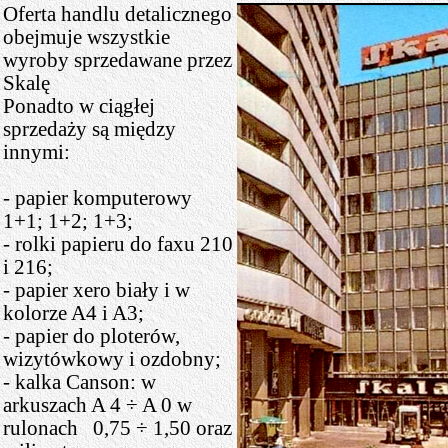
Oferta handlu detalicznego
obejmuje wszystkie
wyroby sprzedawane przez
Skalę
Ponadto w ciągłej
sprzedaży są między
innymi:
- papier komputerowy
1+1; 1+2; 1+3;
- rolki papieru do faxu 210
i 216;
- papier xero biały i w
kolorze A4 i A3;
- papier do ploterów,
wizytówkowy i ozdobny;
- kalka Canson: w
arkuszach A 4 ÷ A 0 w
rulonach 0,75 ÷ 1,50 oraz