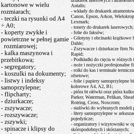
drukarek laserowych i atramento
kartonowe w wielu
Antalis;
rozmiarach;
- wkłady do drukarek atramento
Canon, Epson, Arkon, Wielokrop
- teczki na rysunki od A4
Lexmark;
÷ A0;
- tonery do drukarek laserowych;
- koperty zwykłe i
- folie do faksów;
- Gilotyny i obcinarki krążkowe 
powietrzne w pełnej gamie
Dahle;
rozmiarowej;
- Zszywacze i dziurkacze firm N
- kalka maszynowa i
Rapid;
przebitkowa;
- Podkładki do cięcia w różnych 
- noże i nożyczki profesjonalne f
- segregatory;
- rolki do kas i terminale termiczn
- koszulki na dokumenty;
ofsetowe;
- listwy i indeksy
- folie i papiery samoprzylepne bi
kolorowe A4, A2, B1;
samoprzylepne;
- pióra bt ołówki oraz pióra kulk
- flipcharty;
Parker, Waterman, Pelikan, Sheaf
- dziurkacze;
Rotring, Cross, Noxcrom;
- zszywacze;
- stalówki do wybranych modeli p
- litery samoprzylepne w arkusza
- rozszywacze;
pojedyńcze;
- zszywki;
- organizatory i wizytowniki w 
- spinacze i klipsy do
skóropodobnych i skórzanych;