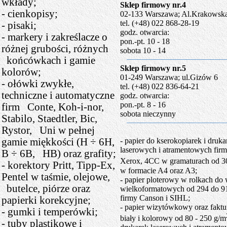
wkłady;
Sklep firmowy nr.4
- cienkopisy;
02-133 Warszawa; Al.Krakowsk
tel. (+48) 022 868-28-19
- pisaki;
godz. otwarcia:
- markery i zakreślacze o
pon.-pt. 10 - 18
różnej grubości, różnych
sobota 10 - 14
końcówkach i gamie
Sklep firmowy nr.5
kolorów;
01-249 Warszawa; ul.Gizów 6
- ołówki zwykłe,
tel. (+48) 022 836-64-21
techniczne i automatyczne
godz. otwarcia:
pon.-pt. 8 - 16
firm Conte, Koh-i-nor,
sobota nieczynny
Stabilo, Staedtler, Bic,
Rystor, Uni w pełnej
gamie miękkości (H ÷ 6H,
- papier do kserokopiarek i druka
laserowych i atramentowych firm
B ÷ 6B, HB) oraz grafity;
Xerox, 4CC w gramaturach od 3
- korektory Pritt, Tipp-Ex,
w formacie A4 oraz A3;
Pentel w taśmie, olejowe,
- papier ploterowy w rolkach d
butelce, piórze oraz
wielkoformatowych od 294 do 
firmy Canson i SIHL;
papierki korekcyjne;
- papier wizytówkowy oraz fakt
- gumki i temperówki;
biały i kolorowy od 80 - 250 g/m
- tuby plastikowe i