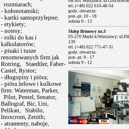
04-301 Warszawa; ul.Grochowsk
rozmiarach;
tel. (+48) 022 610-48-54
- kołonotatniki;
godz. otwarcia:
pon.-pt. 10 - 18
- kartki samoprzylepne;
sobota 9 - 13
- etykiety;
- notesy;
Sklep firmowy nr.3
05-270 Marki k/Warszawy; ul.Pi
- rolki do kas i
139
kalkulatorów;
tel. (+48) 022 771-47-31
- pisaki i tusze
godz. otwarcia:
renomowanych firm jak
pon.-pt. 9 - 17
sobota 9 - 12
Rotring, Staedtler, Faber-
Castel, Rystor;
- długopisy i pióra;
- pióra żelowe i kulkowe
firm: Waterman, Parker,
Pilot, Pentel, Senator,
Ballograf, Bic, Uni,
Pelikan, Stabilo,
Inoxcrom, Zenith;
- atramenty, naboje,